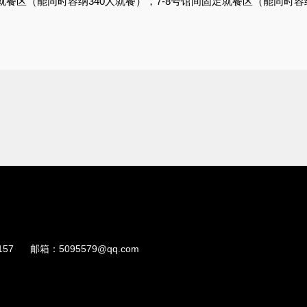
定就餐区（能同时容纳340人就餐），7-8号馆间固定就餐区（能同时
157
邮箱：
5095579@qq.com