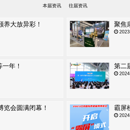
本届资讯
往届资讯
槐颐养大放异彩！
2023-
等一年！
2024-
务博览会圆满闭幕！
霸屏
2024-